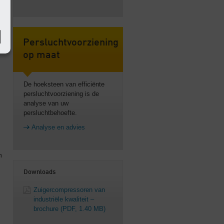
Persluchtvoorziening
op maat
De hoeksteen van efficiënte
persluchtvoorziening is de
analyse van uw
persluchtbehoefte.
Analyse en advies
m
Downloads
Zuigercompressoren van
industriële kwaliteit –
brochure
(PDF, 1.40 MB)