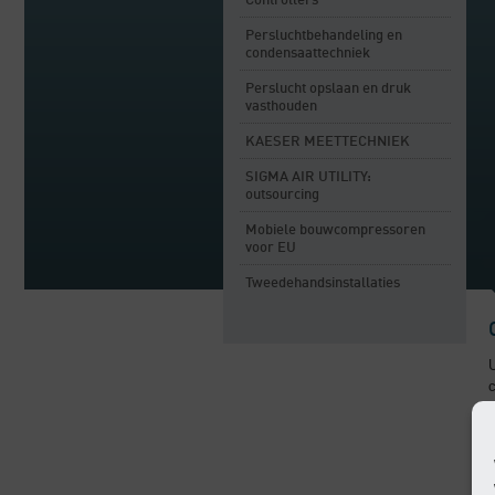
Controllers
Persluchtbehandeling en
condensaattechniek
Perslucht opslaan en druk
vasthouden
KAESER MEETTECHNIEK
SIGMA AIR UTILITY:
outsourcing
Mobiele bouwcompressoren
voor EU
Tweedehandsinstallaties
c
p