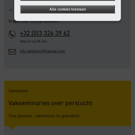
Alle cookies toestaan
Contactformulier
Vragen over onze producten?
+32 (0)3 326 39 62
Maa tot vrij 08-16u
info.belgium@kaeser.com
Seminaries
Vakseminaries over perslucht
Voor planners, vakmensen en gebruikers