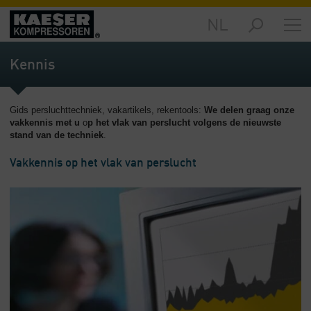
NL
Producten
-
Kennis
Overzicht
Oplossingen
Gids persluchttechniek, vakartikels, rekentools:
We delen graag onze
-
vakkennis met u
o
p het vlak van perslucht volgens de nieuwste
Overzicht
stand van de techniek
.
Service
Vakkennis op het vlak van perslucht
-
Overzicht
Bedrijf
-
Overzicht