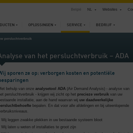
België
NL
Websites
Con
DUCTEN
OPLOSSINGEN
SERVICE
BEDRIJF
uw persluchtverbruik
Analyse van het persluchtverbruik – ADA
Wij sporen ze op: verborgen kosten en potentiële
besparingen
Met behulp van onze
analysetool ADA
(Air Demand Analysis) - analyse van
et persluchtverbruik - krijgen wij zicht op het
precieze verbruik
van uw
estaande installatie, aan de hand waarvan wij
uw
daadwerkelijke
persluchtbehoefte
bepalen. En dat voor alle afdelingen en bij uiteenlopende
erbruiksniveaus.
Wij leggen zwakke plekken in uw bestaande systeem bloot
Wij laten u weten of installaties te groot zijn