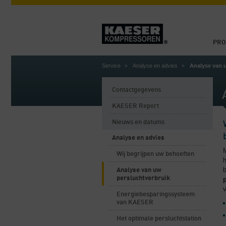
PRO
Service
Analyse en advies
Analyse van 
Contactgegevens
KAESER Report
Nieuws en datums
Analyse en advies
Wij begrijpen uw behoeften
h
b
Analyse van uw
persluchtverbruik
v
Energiebesparingssysteem
van KAESER
Het optimale persluchtstation