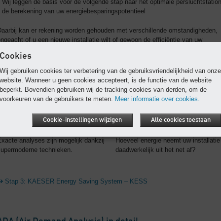
Wij leggen de basis voor de volgende stap naar het optimale persluchtstation
de berekening van uw energiebesparingspotentieel
Daarbij kan er rekening worden gehouden met verschillende omstandigheden,
ngeacht of u een nieuwe installatie wilt of gewoon de efficiëntie van uw
estaande installatie wilt laten controleren.
Cookies
Wij gebruiken cookies ter verbetering van de gebruiksvriendelijkheid van onze
website. Wanneer u geen cookies accepteert, is de functie van de website
beperkt. Bovendien gebruiken wij de tracking cookies van derden, om de
voorkeuren van de gebruikers te meten.
Meer informatie over cookies.
Cookie-instellingen wijzigen
Alle cookies toestaan
Meten is weten
Opgenomen vermogen
xacte analyses zijn mogelijk dankzij
Hoeveel energie neemt uw installatie
supermoderne technieken.
daadwerkelijk uit het net af?
Stap 3: KAESER Energy Saving System – KESS