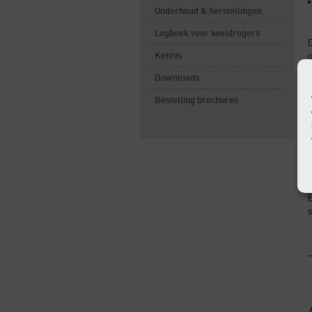
Onderhoud & herstellingen
Logboek voor koeldrogers
o
Kennis
b
Downloads
Bestelling brochures
E