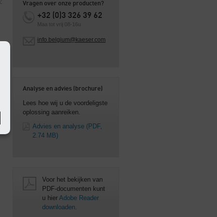
:
Vragen over onze producten?
+32 (0)3 326 39 62
Maa tot vrij 08-16u
info.belgium@kaeser.com
Analyse en advies (brochure)
Lees hoe wij u de voordeligste
oplossing aanreiken.
Advies en analyse
(PDF,
2.74 MB)
Voor het bekijken van
PDF-documenten kunt
u hier
Adobe Reader
downloaden
.