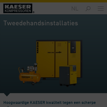
NL
Producten
-
Tweedehandsinstallaties
Overzicht
Oplossingen
-
Overzicht
Service
-
Overzicht
Bedrijf
-
Overzicht
Hoogwaardige KAESER kwaliteit tegen een scherpe