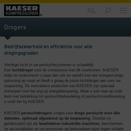
NL
Producten
-
Drogers
Overzicht
Oplossingen
Bedrijfszekerheid en efficiëntie voor alle
-
drogingsgraden
Overzicht
Vochtige lucht in uw persluchtsystemen is schadelijk.
Service
Een
luchtdroger
voor de compressor kan dit voorkomen. KAESER
-
helpt en ondersteunt u waar dan ook ter wereld met een energiezuinige
Overzicht
oplossing op maat en biedt u graag de juiste luchtdroger aan voor uw
toepassing. De innovatieve producten van KAESER zijn speciaal
Bedrijf
ontworpen met het oog op energiebesparing. Waar u ook naar op zoek
bent met betrekking tot persluchtbehandeling of persluchtconditionering,
-
u vindt het bij KAESER.
Overzicht
KAESER
persluchtdrogers
zorgen voor
droge perslucht voor alle
debieten, optimaal afgestemd op de toepassing
. Doordat ze
gefabriceerd zijn als
kwalitatieve industriële machines
, beschermen
ze uw installaties en uw processen op betrouwbare wijze tegen schade