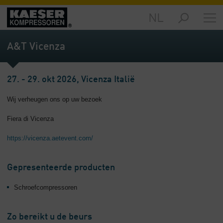
NL
Producten
-
A&T Vicenza
Overzicht
Oplossingen
27. - 29. okt 2026, Vicenza Italië
-
Overzicht
Wij verheugen ons op uw bezoek
Service
Fiera di Vicenza
-
Overzicht
https://vicenza.aetevent.com/
Bedrijf
-
Gepresenteerde producten
Overzicht
Schroefcompressoren
Zo bereikt u de beurs