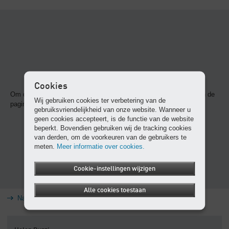
Cookies
Om deze content weer te geven, dient u cookies te accepteren en de
Wij gebruiken cookies ter verbetering van de
pagina opnieuw te laden.
gebruiksvriendelijkheid van onze website. Wanneer u
geen cookies accepteert, is de functie van de website
beperkt. Bovendien gebruiken wij de tracking cookies
van derden, om de voorkeuren van de gebruikers te
meten.
Meer informatie over cookies.
Cookie-instellingen wijzigen
Alle cookies toestaan
Naar routeplanning in Google Maps