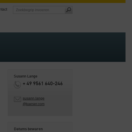
tact
Susann Lange
+ 49 9561 640-246
susann.lange
@kaeser.com
Datums bewaren