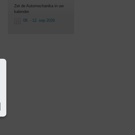
Zet de Automechanika in uw
kalender.
08. - 12. sep 2026