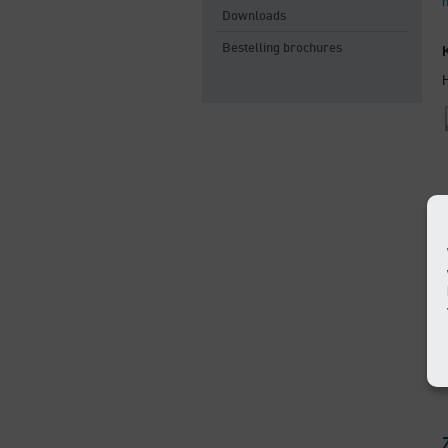
h
Downloads
Bestelling brochures
H