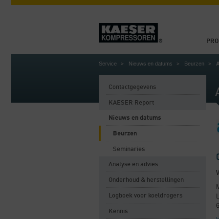
PRO
Service
Nieuws en datums
Beurzen
Contactgegevens
KAESER Report
Nieuws en datums
Beurzen
Seminaries
Analyse en advies
Onderhoud & herstellingen
Logboek voor koeldrogers
Kennis