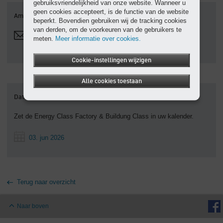
gebruiksvriendelijkheid van onze website. Wanneer u
geen cookies accepteert, is de functie van de website
Amandine Janvier
beperkt. Bovendien gebruiken wij de tracking cookies
van derden, om de voorkeuren van de gebruikers te
amandine.janvier@kaeser.com
meten.
Meer informatie over cookies.
Cookie-instellingen wijzigen
Alle cookies toestaan
Datums bewaren
Zet de Energy Class Factory & Buildung Class in uw kalender.
03. jun 2026
Terug naar overzicht
Naar boven