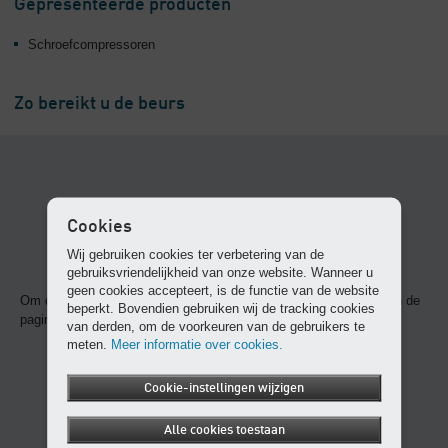
Gepresenteerde producten
Schroefcompressoren
Zo bereikt u de beurs
Cookies
Wij gebruiken cookies ter verbetering van de
gebruiksvriendelijkheid van onze website. Wanneer u
geen cookies accepteert, is de functie van de website
Om deze content weer te geven, dient u cookies te accepteren en de
beperkt. Bovendien gebruiken wij de tracking cookies
pagina opnieuw te laden.
van derden, om de voorkeuren van de gebruikers te
meten.
Meer informatie over cookies.
Cookie-instellingen wijzigen
Alle cookies toestaan