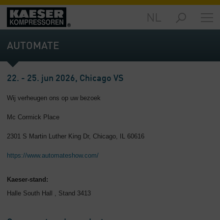
NL
Producten
-
AUTOMATE
Overzicht
Oplossingen
22. - 25. jun 2026, Chicago VS
-
Overzicht
Wij verheugen ons op uw bezoek
Service
Mc Cormick Place
-
Overzicht
2301 S Martin Luther King Dr, Chicago, IL 60616
Bedrijf
https://www.automateshow.com/
-
Overzicht
Kaeser-stand:
Halle South Hall , Stand 3413