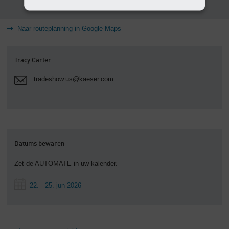
Naar routeplanning in Google Maps
Tracy Carter
tradeshow.us@kaeser.com
Datums bewaren
Zet de AUTOMATE in uw kalender.
22. - 25. jun 2026