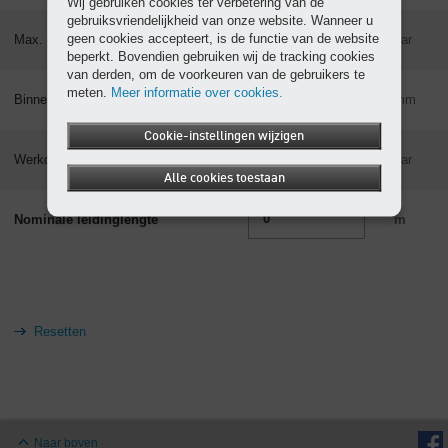
Wij gebruiken cookies ter verbetering van de
gebruiksvriendelijkheid van onze website. Wanneer u
geen cookies accepteert, is de functie van de website
Max. drukval
bar
beperkt. Bovendien gebruiken wij de tracking cookies
van derden, om de voorkeuren van de gebruikers te
meten.
Meer informatie over cookies.
Binnendiameter van buis
mm
Cookie-instellingen wijzigen
Werkdruk absoluut
bar
Alle cookies toestaan
Nominale leidinglengte
m
Naar boven