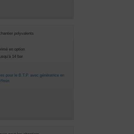
hantier polyvalents
primé en option
usqu’à 14 bar
s pour le B.T.P. avec génératrice en
m³/min