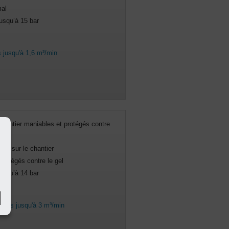
al
usqu’à 15 bar
 jusqu'à 1,6 m³/min
hantier maniables et protégés contre
 et sur le chantier
rotégés contre le gel
usqu’à 14 bar
cts jusqu'à 3 m³/min