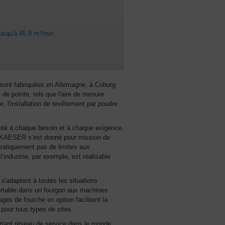
jusqu'à 45,8 m³/min
ont fabriquées en Allemagne, à Coburg
de pointe, tels que l'aire de mesure
, l'installation de revêtement par poudre
é à chaque besoin et à chaque exigence,
mé. KAESER s’est donné pour mission de
 pratiquement pas de limites aux
’industrie, par exemple, est réalisable
adaptent à toutes les situations
ortable dans un fourgon aux machines
es de fourche en option facilitent la
s pour tous types de sites.
ant réseau de service dans le monde