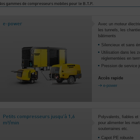
Nos gammes de compresseurs mobiles pour le B.T.P.
e-power
Avec un moteur électriq
les tunnels, les chantier
bâtiments
Silencieux et sans é
Utilisation dans les 
réglementées en term
Pression de service j
Accès rapide
e-power
Petits compresseurs jusqu'à 1,6
Polyvalents, fiables et
pour alimenter les mar
m³/min
souterraines etc.
Capot PE robuste