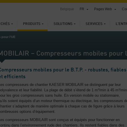
Belgique
FR
Pages Web
Con
RCHÉS
PRODUITS
SOLUTIONS
SERVICES
L'ENT
 pour l’UE
MOBILAIR – Compresseurs mobiles pour le
Compresseurs mobiles pour le B.T.P. - robustes, fiables
et efficients
Les compresseurs de chantier KAESER MOBILAIR se distinguent par leur
olyvalence et leur fiabilité. La plage de débit s’étend de 1 m³/min à 45 m³/min
our les gros compresseurs sans huile. En version mobile ou stationnaire,
u’ils soient équipés d’un moteur thermique ou électrique, les compresseurs d
hantier s’adaptent de manière optimale à chaque cas de figure grâce à leurs
nombreuses options d’équipement.
Les compresseurs MOBILAIR sont conçus et équipés pour fonctionner en
ontinu dans l’environnement rude des chantiers. Ils restent fiables dans des