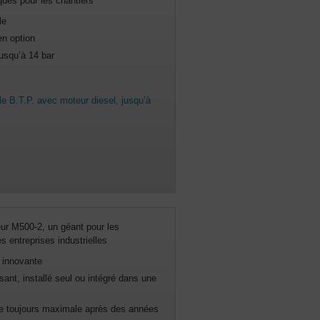
ques pour les chantiers
le
n option
usqu’à 14 bar
e B.T.P. avec moteur diesel, jusqu’à
r M500-2, un géant pour les
es entreprises industrielles
innovante
ant, installé seul ou intégré dans une
ue toujours maximale après des années