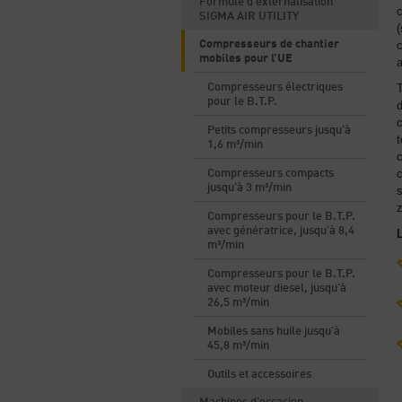
Formule d'externalisation
c
SIGMA AIR UTILITY
(
Compresseurs de chantier
c
mobiles pour l’UE
a
Compresseurs électriques
pour le B.T.P.
c
Petits compresseurs jusqu'à
1,6 m³/min
c
c
Compresseurs compacts
jusqu'à 3 m³/min
s
Compresseurs pour le B.T.P.
avec génératrice, jusqu’à 8,4
m³/min
Compresseurs pour le B.T.P.
avec moteur diesel, jusqu'à
26,5 m³/min
Mobiles sans huile jusqu'à
45,8 m³/min
Outils et accessoires