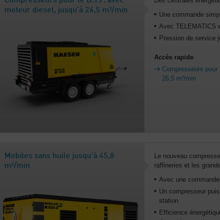
Compresseurs pour le B.T.P. avec
Des centrales énergéti
moteur diesel, jusqu’à 26,5 m³/min
Une commande simp
Avec TELEMATICS e
Pression de service j
Accès rapide
Compresseurs pour l
26,5 m³/min
Mobiles sans huile jusqu'à 45,8
Le nouveau compresseu
raffineries et les grand
m³/min
Avec une commande 
Un compresseur puiss
station
Efficience énergétiq