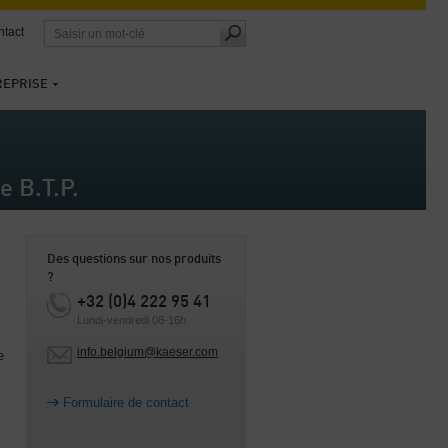
tact
REPRISE
 B.T.P.
Des questions sur nos produits
?
+32 (0)4 222 95 41
Lundi-vendredi 08-16h
info.belgium@kaeser.com
e
Formulaire de contact