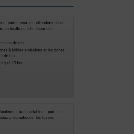
ue, parfait pour les utilisations dans
s en fouille ou à l'intérieur des
mission de gaz
zones à faibles émissions et les zones
e de bruit
usqu'à 15 bar
 facilement transportables – parfaits
teaux pneumatiques, les fusées