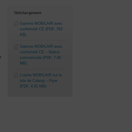
Téléchargement
Gamme MOBILAIR avec
s
conformité CE
(PDF, 763
KB)
Gamme MOBILAIR avec
conformité CE – Notice
t
commerciale
(PDF, 7.06
MB)
L'usine MOBILAIR sur le
site de Coburg – Flyer
(PDF, 4.81 MB)