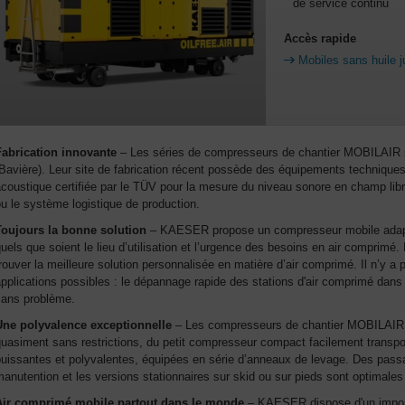
de service continu
Accès rapide
Mobiles sans huile 
Fabrication innovante
– Les séries de compresseurs de chantier MOBILAIR s
Bavière). Leur site de fabrication récent possède des équipements techniques 
coustique certifiée par le TÜV pour la mesure du niveau sonore en champ libre
u le système logistique de production.
Toujours la bonne solution
– KAESER propose un compresseur mobile adapt
uels que soient le lieu d’utilisation et l’urgence des besoins en air compri
rouver la meilleure solution personnalisée en matière d’air comprimé. Il n’y a
pplications possibles : le dépannage rapide des stations d'air comprimé dans l
sans problème.
Une polyvalence exceptionnelle
– Les compresseurs de chantier MOBILAIR s'
quasiment sans restrictions, du petit compresseur compact facilement transp
uissantes et polyvalentes, équipées en série d’anneaux de levage. Des passag
anutention et les versions stationnaires sur skid ou sur pieds sont optimale
Air comprimé mobile partout dans le monde
– KAESER dispose d'un import