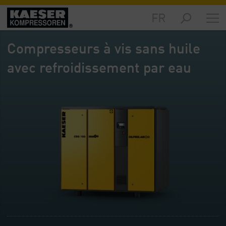
FR
Marchés
-
Compresseurs à vis sans huile
Aperçu
général
avec refroidissement par eau
Produits
-
Aperçu
général
Solutions
-
Aperçu
général
Services
-
Aperçu
général