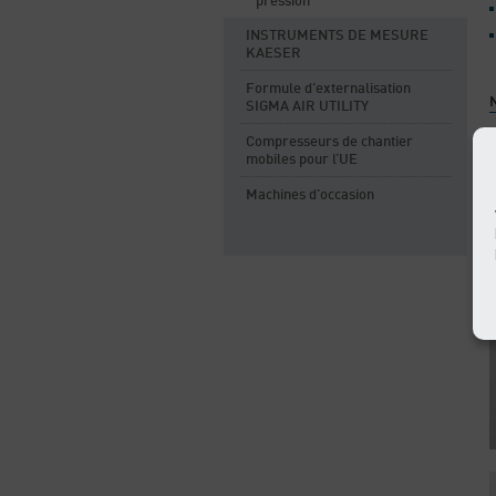
pression
INSTRUMENTS DE MESURE
KAESER
Formule d'externalisation
N
SIGMA AIR UTILITY
Compresseurs de chantier
mobiles pour l’UE
Machines d'occasion