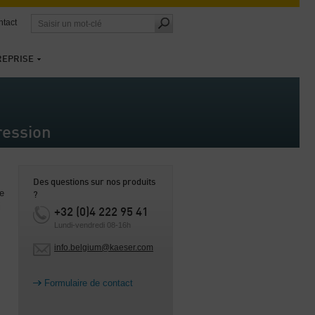
tact
REPRISE
ression
Des questions sur nos produits
de
?
i
+32 (0)4 222 95 41
Lundi-vendredi 08-16h
info.belgium@kaeser.com
Formulaire de contact