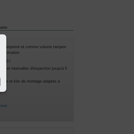
ssion
'air comprimé et comme volume tampon
onsommation
 000 l
ie et intervalles d'inspection jusqu'à 5
terie et kits de montage adaptés à
rimé