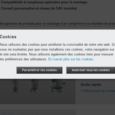
Compatibilité et souplesse optimales pour le montage
Conseil personnalisé et réseau de SAV mondial
os gammes de produits pour le stockage d'air comprimé et le maintien de pre
Cookies
Réservoirs air comprimé
Pour le stockage de l
Nous utilisons des cookies pour améliorer la convivialité de notre site web. Si
pour les pointes de c
vous ne souhaitez pas que nous installions ces cookies, votre navigation sur
Réservoirs de 90 à 10
le site sera limitée. Nous utilisons également des cookies tiers pour mesurer
Très longue durée de v
les préférences des utilisateurs.
En savoir plus sur les cookies.
ans
Accessoires de tuyau
Paramétrer les cookies
Autoriser tous les cookies
chaque utilisation
Accès rapide
Réservoirs air comp