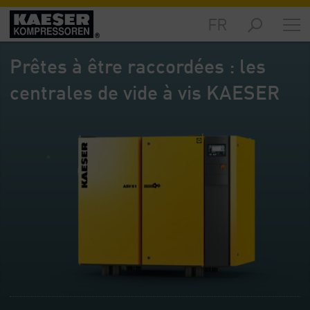
FR
Marchés
-
Prêtes à être raccordées : les
Aperçu
général
centrales de vide à vis KAESER
Produits
-
Aperçu
général
Solutions
-
Aperçu
général
Services
-
Aperçu
général