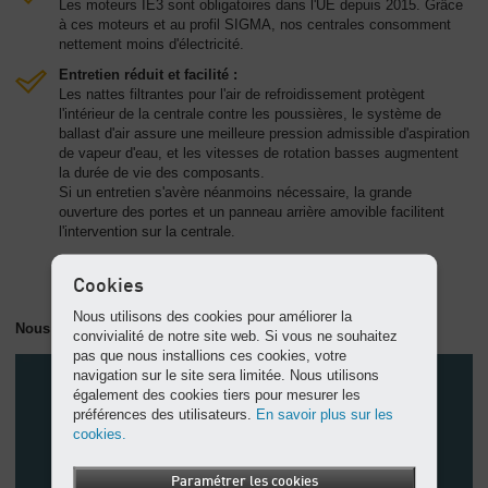
Les moteurs IE3 sont obligatoires dans l'UE depuis 2015. Grâce
à ces moteurs et au profil SIGMA, nos centrales consomment
nettement moins d'électricité.
Entretien réduit et facilité :
Les nattes filtrantes pour l'air de refroidissement protègent
l'intérieur de la centrale contre les poussières, le système de
ballast d'air assure une meilleure pression admissible d'aspiration
de vapeur d'eau, et les vitesses de rotation basses augmentent
la durée de vie des composants.
Si un entretien s'avère néanmoins nécessaire, la grande
ouverture des portes et un panneau arrière amovible facilitent
l'intervention sur la centrale.
Cookies
Nous utilisons des cookies pour améliorer la
Nous abaissons vos frais courants !
convivialité de notre site web. Si vous ne souhaitez
pas que nous installions ces cookies, votre
navigation sur le site sera limitée. Nous utilisons
également des cookies tiers pour mesurer les
préférences des utilisateurs.
En savoir plus sur les
cookies.
Paramétrer les cookies