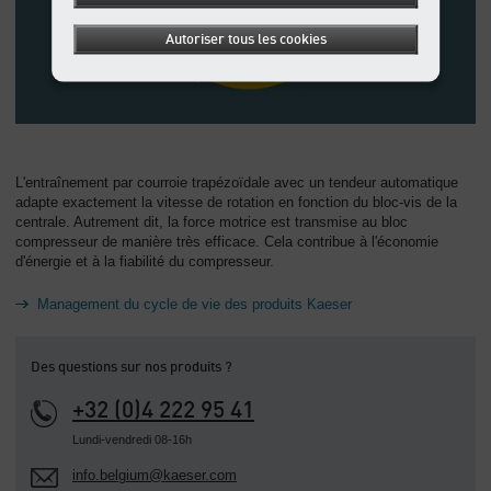
Autoriser tous les cookies
L'entraînement par courroie trapézoïdale avec un tendeur automatique
adapte exactement la vitesse de rotation en fonction du bloc-vis de la
centrale. Autrement dit, la force motrice est transmise au bloc
compresseur de manière très efficace. Cela contribue à l'économie
d'énergie et à la fiabilité du compresseur.
Management du cycle de vie des produits Kaeser
Des questions sur nos produits ?
+32 (0)4 222 95 41
Lundi-vendredi 08-16h
info.belgium@kaeser.com