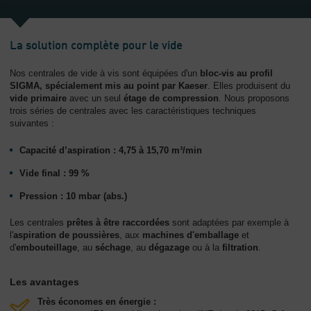
L'entreprise
-
La solution complète pour le vide
Aperçu
général
Nos centrales de vide à vis sont équipées d'un
bloc-vis au profil
SIGMA, spécialement mis au point par Kaeser
. Elles produisent du
vide primaire
avec un seul
étage de compression
. Nous proposons
trois séries de centrales avec les caractéristiques techniques
suivantes :
Capacité d’aspiration : 4,75 à 15,70 m³/min
Vide final : 99 %
Pression : 10 mbar (abs.)
Les centrales
prêtes à être raccordées
sont adaptées par exemple à
l'
aspiration de poussières
, aux
machines d'emballage
et
d'
embouteillage
, au
séchage
, au
dégazage
ou à la
filtration
.
Les avantages
Très économes en énergie :