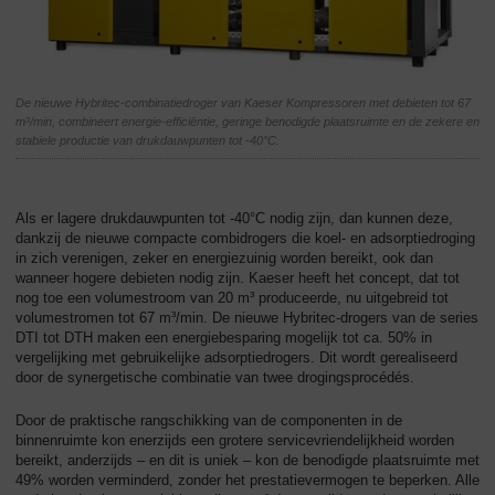
De nieuwe Hybritec-combinatiedroger van Kaeser Kompressoren met debieten tot 67
m³/min, combineert energie-efficiëntie, geringe benodigde plaatsruimte en de zekere en
stabiele productie van drukdauwpunten tot -40°C.
Als er lagere drukdauwpunten tot -40°C nodig zijn, dan kunnen deze,
dankzij de nieuwe compacte combidrogers die koel- en adsorptiedroging
in zich verenigen, zeker en energiezuinig worden bereikt, ook dan
wanneer hogere debieten nodig zijn. Kaeser heeft het concept, dat tot
nog toe een volumestroom van 20 m³ produceerde, nu uitgebreid tot
volumestromen tot 67 m³/min. De nieuwe Hybritec-drogers van de series
DTI tot DTH maken een energiebesparing mogelijk tot ca. 50% in
vergelijking met gebruikelijke adsorptiedrogers. Dit wordt gerealiseerd
door de synergetische combinatie van twee drogingsprocédés.
Door de praktische rangschikking van de componenten in de
binnenruimte kon enerzijds een grotere servicevriendelijkheid worden
bereikt, anderzijds – en dit is uniek – kon de benodigde plaatsruimte met
49% worden verminderd, zonder het prestatievermogen te beperken. Alle