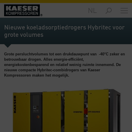
NL
Producten
-
Nieuwe koeladsorptiedrogers Hybritec voor
Overzicht
grote volumes
Oplossingen
-
Grote persluchtvolumes tot een drukdauwpunt van -40°C zeker en
Overzicht
betrouwbaar drogen. Alles energie-efficiënt,
energiekostenbesparend en relatief weinig ruimte innemend. De
Service
nieuwe compacte Hybritec-combidrogers van Kaeser
-
Kompressoren maken het mogelijk.
Overzicht
Bedrijf
-
Overzicht