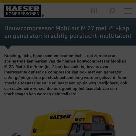
NL
Producten
-
Bouwcompressor Mobilair M 27 met PE-kap
Overzicht
en generator: krachtig perslucht-multitalent
Oplossingen
-
Krachtig, licht, handzaam en economisch – dat zijn de eruit
Overzicht
springende kenmerken van de nieuwe bouwcompressor Mobilair
M 27. Met 2,6 m³/min (bij 7 bar) beschikt hij tevens over
Service
interessante opties: de compressor kan ook met een generator
-
en/of geïntegreerde persluchtbehandeling worden geleverd. Voor
Overzicht
speciale toepassingen is er, naast een op de weg verrijdbare, ook
een stationaire versie, die ook goed op het laadvlak van een
vrachtwagen kan worden geïnstalleerd.
Bedrijf
-
Overzicht