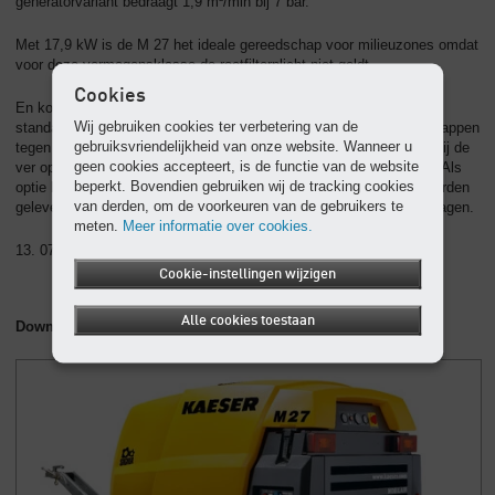
generatorvariant bedraagt 1,9 m³/min bij 7 bar.
Met 17,9 kW is de M 27 het ideale gereedschap voor milieuzones omdat
voor deze vermogensklasse de roetfilterplicht niet geldt.
Cookies
En koude ochtenden zijn geen probleem voor de compressor: de
Wij gebruiken cookies ter verbetering van de
standaard gemonteerde, antivriesregeling beschermt de gereedschappen
gebruiksvriendelijkheid van onze website. Wanneer u
tegen vorst- en corrosieschade. Alle onderhoudsplekken zijn dankzij de
geen cookies accepteert, is de functie van de website
ver openende geluiddempende kap eenvoudig en snel te bereiken. Als
beperkt. Bovendien gebruiken wij de tracking cookies
optie kan een praktische slanghaspel met 20 meter lichte slang worden
van derden, om de voorkeuren van de gebruikers te
geleverd. Zo kan de persluchtslang ruimtebeparend worden opgeslagen.
meten.
Meer informatie over cookies.
13. 07. 2018 , Herkdruk toegestaan – Document gewenst
Cookie-instellingen wijzigen
Alle cookies toestaan
Downloads bij artikel