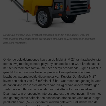
De nieuwe Mobilair M 27 overtuigt niet alleen door zijn hoge debiet. Door de
verschillende uitvoeringsopties wordt deze efficiënte bouwcompressor een waar
perslucht-multitalent.
Onder de geluiddempende kap van de Mobilair M 27 van krasbestendig,
corrosievrij rotatiegesinterd polyethyleen steekt een ware krachtpatser:
het schroefcompressorblok met het energiebesparende Sigma Profiel is
geschikt voor continue belasting en wordt aangedreven door een
krachtige, watergekoelde dieselmotor van Kubota. De Mobilair M 27
levert een debiet van 2,6 m³/min bij 7 bar, wat meer dan genoeg is voor
de aandrijving van 2 breekhamers van 20 kg of van andere werktuigen
zoals persluchtlansen of -beitels, aardraketten of straaltoestellen.
Daarnaast zijn er optionele, interessante extra uitvoeringen: hij kan met
een geïntegreerde nakoeler en condensaatafscheider voor koele, droge
perslucht en/of 6,5kVA-generator worden geleverd. Het debiet van de