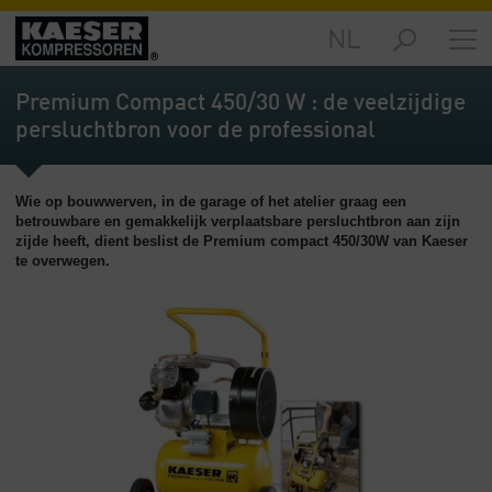
NL
Producten
-
Premium Compact 450/30 W : de veelzijdige
Overzicht
persluchtbron voor de professional
Oplossingen
-
Wie op bouwwerven, in de garage of het atelier graag een
Overzicht
betrouwbare en gemakkelijk verplaatsbare persluchtbron aan zijn
zijde heeft, dient beslist de Premium compact 450/30W van Kaeser
Service
te overwegen.
-
Overzicht
Bedrijf
-
Overzicht