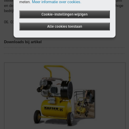
verlengkabel. De quasi onverslijtbare "High Quality Cilinders” in V-vorm
meten.
Meer informatie over cookies.
en de corrosievrije ventielen dragen bij tot de lange levensduur, de hoge
bedrijfszekerheid en de betrouwbaarheid van de compressor.
Cookie-instellingen wijzigen
06. 03. 2006 , Herkdruk toegestaan – Document gewenst
Alle cookies toestaan
Downloads bij artikel