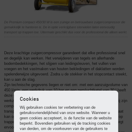
De Premium compact 450/30 W is een zuinige en betrouwbare zuigercompressor die
gemakkelijk te hanteren is. De in optie verkrijgbare sterwielen laten eenvoudig
transport op trappen toe. Uitermate geschikt dus voor de professional die alleen werkt.
Deze krachtige zuigercompressor garandeert dat elke professional snel
en degelijk kan werken. Het verwijderen van tegels en allerhande
bodembedekkingen, het slijpen van leidingsleuven, het vullen van
voegen en het vastmaken van houten bekledingen of daklatten worden
spelenderwijze uitgevoerd. Zodra u de stekker in het stopcontact steekt,
kan u aan de slag.
Zijn technische gegevens liegen er niet om: met een aanzuigvolume van
450 l/min, een werkdruk van 10 bar en een persluchtketel van 30 l heeft
deze compressor voldoende troeven in huis voor alle professionele
Cookies
werkzaamheden in de garage, het atelier of op de bouwwerf. Dankzij zijn
compacte design en lage gewicht, zijn stevige wieltjes en sterke
Wij gebruiken cookies ter verbetering van de
transportbeugel kan hij snel ingezet worden waar nodig. Het aggregaat
gebruiksvriendelijkheid van onze website. Wanneer u
kan op aanvraag uitgerust worden met sterwielen, die het transport op
geen cookies accepteert, is de functie van de website
trappen aanzienlijk vergemakkelijken. Zijn robuuste elektromotor zorgt
beperkt. Bovendien gebruiken wij de tracking cookies
ervoor dat hij altijd betrouwbaar opstart, ook bij aansluiting via een
van derden, om de voorkeuren van de gebruikers te