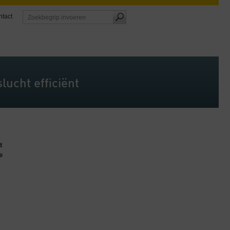
tact
ucht efficiënt
t
e