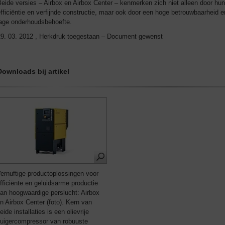
eide versies – Airbox en Airbox Center – kenmerken zich niet alleen door hun
fficiëntie en verfijnde constructie, maar ook door een hoge betrouwbaarheid e
lage onderhoudsbehoefte.
29. 03. 2012 , Herkdruk toegestaan – Document gewenst
Downloads bij artikel
ernuftige productoplossingen voor
fficiënte en geluidsarme productie
an hoogwaardige perslucht: Airbox
n Airbox Center (foto). Kern van
eide installaties is een olievrije
uigercompressor van robuuste