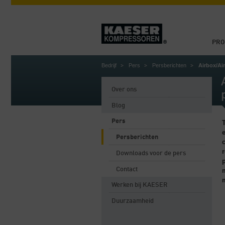
PRO
Bedrijf
Pers
Persberichten
Airbox/Ai
Over ons
Blog
Pers
Persberichten
Downloads voor de pers
Contact
Werken bij KAESER
Duurzaamheid