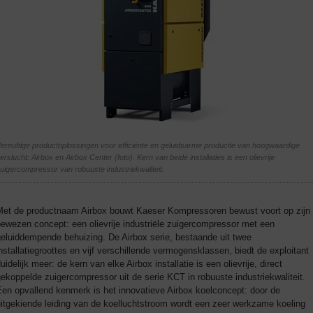
ernuftige productoplossingen voor efficiënte en geluidsarme productie van hoogwaardige
erslucht: Airbox en Airbox Center (foto). Kern van beide installaties is een olievrije
uigercompressor van robuuste industriekwaliteit.
Met de productnaam Airbox bouwt Kaeser Kompressoren bewust voort op zijn
ewezen concept: een olievrije industriële zuigercompressor met een
eluiddempende behuizing. De Airbox serie, bestaande uit twee
nstallatiegroottes en vijf verschillende vermogensklassen, biedt de exploitant
uidelijk meer: de kern van elke Airbox installatie is een olievrije, direct
ekoppelde zuigercompressor uit de serie KCT in robuuste industriekwaliteit.
en opvallend kenmerk is het innovatieve Airbox koelconcept: door de
itgekiende leiding van de koelluchtstroom wordt een zeer werkzame koeling