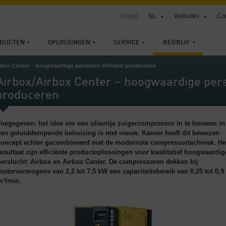
België
NL
Websites
Con
DUCTEN
OPLOSSINGEN
SERVICE
BEDRIJF
rbox Center – hoogwaardige perslucht efficiënt produceren
Airbox/Airbox Center – hoogwaardige persl
produceren
Toegegeven: het idee om een olievrije zuigercompressor in te bouwen in
een geluiddempende behuizing is niet nieuw. Kaeser heeft dit bewezen
concept echter gecombineerd met de modernste compressortechniek. He
resultaat zijn efficiënte productoplossingen voor kwalitatief hoogwaardig
perslucht: Airbox en Airbox Center. De compressoren dekken bij
motorvermogens van 2,2 tot 7,5 kW een capaciteitsbereik van 0,25 tot 0,9
m³/min.