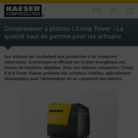
FR
Marchés
-
Compresseur à pistons i.Comp Tower : La
Aperçu
qualité haut de gamme pour les artisans
général
Produits
Les artisans qui souhaitent une production d’air comprimé
-
silencieuse, économique et efficace sur le plan énergétique ont
Aperçu
besoin de solutions adaptées. Avec ses stations compactes i.Comp
général
8 et 9 Tower, Kaeser présente des solutions inédites, spécialement
développées pour l'alimentation en air comprimé des ateliers.
Solutions
-
Aperçu
général
Services
-
Aperçu
général