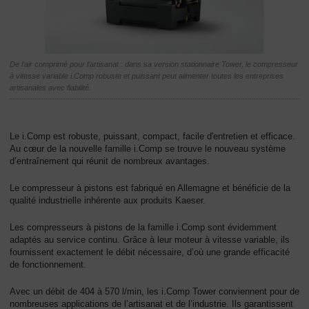
L'entreprise
-
Aperçu
général
De l’air comprimé pour l’artisanat : dans sa version stationnaire Tower, le compresseur
à vitesse variable i.Comp robuste et puissant peut alimenter toutes les entreprises
artisanales avec fiabilité.
Le i.Comp est robuste, puissant, compact, facile d'entretien et efficace.
Au cœur de la nouvelle famille i.Comp se trouve le nouveau système
d’entraînement qui réunit de nombreux avantages.
Le compresseur à pistons est fabriqué en Allemagne et bénéficie de la
qualité industrielle inhérente aux produits Kaeser.
Les compresseurs à pistons de la famille i.Comp sont évidemment
adaptés au service continu. Grâce à leur moteur à vitesse variable, ils
fournissent exactement le débit nécessaire, d’où une grande efficacité
de fonctionnement.
Avec un débit de 404 à 570 l/min, les i.Comp Tower conviennent pour de
nombreuses applications de l’artisanat et de l’industrie. Ils garantissent