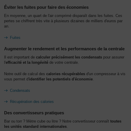
Éviter les fuites pour faire des économies
L'entreprise
-
En moyenne, un quart de l'air comprimé disparaît dans les fuites. Ces
pertes se chiffrent très vite à plusieurs dizaines de milliers d'euros par
Aperçu
an.
général
Fuites
Augmenter le rendement et les performances de la centrale
Il est important de
calculer précisément les condensats
pour assurer
l'
efficacité et la longévité
de votre centrale.
Notre outil de calcul des
calories récupérables
d'un compresseur à vis
vous permet d'
identifier les potentiels d'économie
.
Condensats
Récupération des calories
Des convertisseurs pratiques
Bar ou torr ? Mètre cube ou litre ? Notre convertisseur connaît
toutes
les unités standard internationales
.