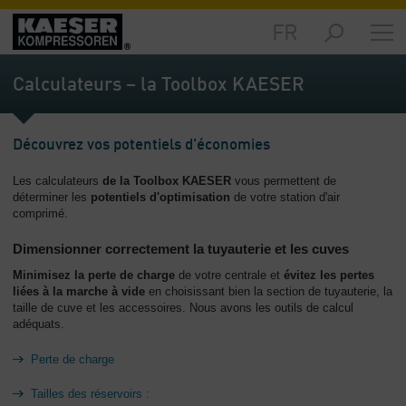
FR
Marchés
-
Calculateurs – la Toolbox KAESER
Aperçu
général
Découvrez vos potentiels d'économies
Produits
-
Les calculateurs
de la Toolbox KAESER
vous permettent de
Aperçu
déterminer les
potentiels d'optimisation
de votre station d'air
général
comprimé.
Solutions
Dimensionner correctement la tuyauterie et les cuves
-
Minimisez la perte de charge
de votre centrale et
évitez les pertes
Aperçu
liées à la marche à vide
en choisissant bien la section de tuyauterie, la
général
taille de cuve et les accessoires. Nous avons les outils de calcul
adéquats.
Services
-
Perte de charge
Aperçu
Tailles des réservoirs :
général